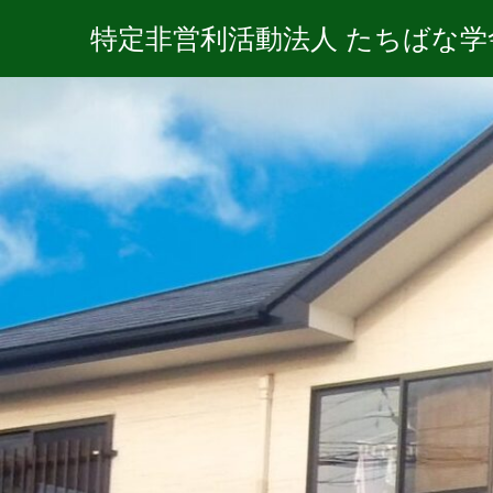
特定非営利活動法人 たちばな学