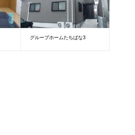
グループホームたちばな3