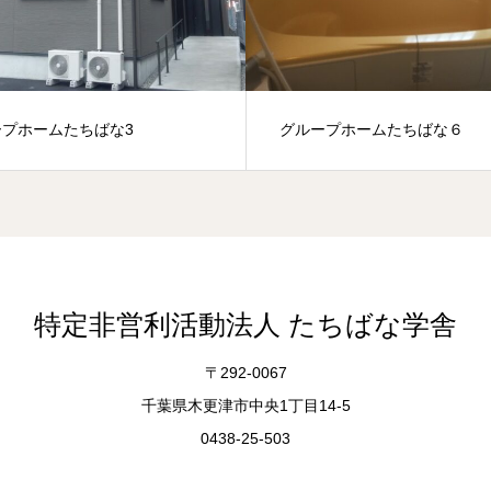
ープホームたちばな3
グループホームたちばな６
特定非営利活動法人 たちばな学舎
〒292-0067
千葉県木更津市中央1丁目14-5
0438-25-503