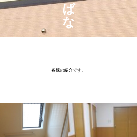
各棟の紹介です。